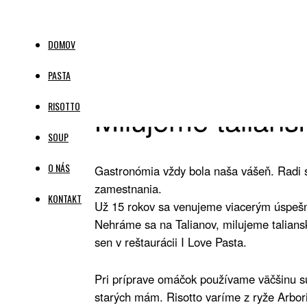
DOMOV
PASTA
RISOTTO
Milujeme talian
SOUP
O NÁS
Gastronómia vždy bola naša vášeň. Radi s
zamestnania.
KONTAKT
Už 15 rokov sa venujeme viacerým úspešný
Nehráme sa na Talianov, milujeme taliansk
sen v reštaurácii I Love Pasta.
Pri príprave omáčok používame väčšinu sur
starých mám. Risotto varíme z ryže Arbor