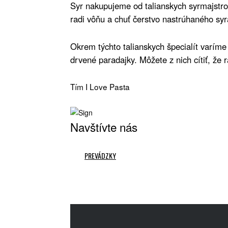
Syr nakupujeme od talianskych syrmajstro
radi vôňu a chuť čerstvo nastrúhaného syr
Okrem týchto talianskych špecialít varím
drvené paradajky. Môžete z nich cítiť, že
Tím I Love Pasta
Navštívte nás
PREVÁDZKY