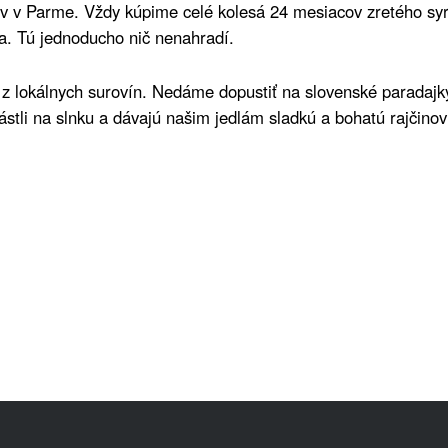
v v Parme. Vždy kúpime celé kolesá 24 mesiacov zretého sy
a. Tú jednoducho nič nenahradí.
e z lokálnych surovín. Nedáme dopustiť na slovenské paradaj
 rástli na slnku a dávajú našim jedlám sladkú a bohatú rajči