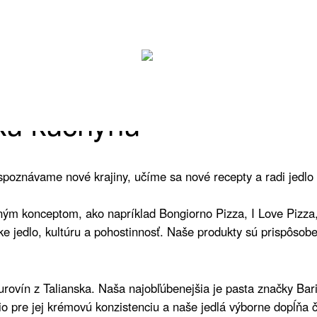
sku kuchyňu
poznávame nové krajiny, učíme sa nové recepty a radi jedlo
m konceptom, ako napríklad Bongiorno Pizza, I Love Pizza, I
e jedlo, kultúru a pohostinnosť. Naše produkty sú prispôsobe
ovín z Talianska. Naša najobľúbenejšia je pasta značky Baril
io pre jej krémovú konzistenciu a naše jedlá výborne dopĺňa